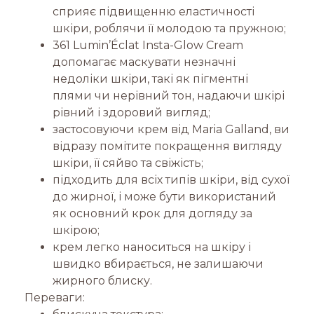
сприяє підвищенню еластичності
шкіри, роблячи її молодою та пружною;
361 Lumin’Éclat Insta-Glow Cream
допомагає маскувати незначні
недоліки шкіри, такі як пігментні
плями чи нерівний тон, надаючи шкірі
рівний і здоровий вигляд;
застосовуючи крем від Maria Galland, ви
відразу помітите покращення вигляду
шкіри, її сяйво та свіжість;
підходить для всіх типів шкіри, від сухої
до жирної, і може бути використаний
як основний крок для догляду за
шкірою;
крем легко наноситься на шкіру і
швидко вбирається, не залишаючи
жирного блиску.
Переваги: