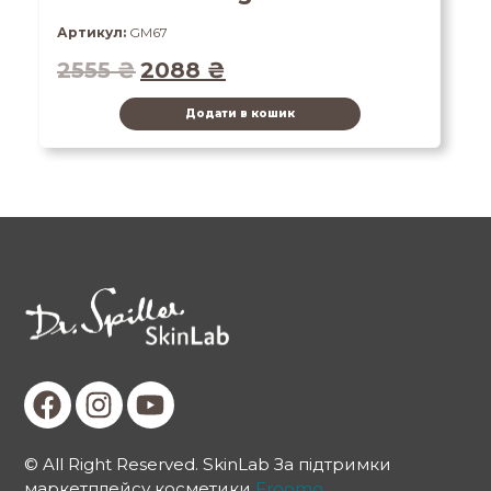
Артикул:
GM67
2555
₴
2088
₴
Додати в кошик
© All Right Reserved. SkinLab За підтримки
маркетплейсу косметики
Froomo