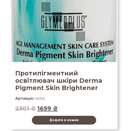
Протипігментний
освітлювач шкіри Derma
Pigment Skin Brightener
Артикул:
GM26
2301
₴
1699
₴
Додати в кошик