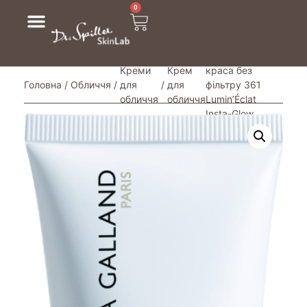
0
/ Ідеальний
денний крем –
Креми
Крем
краса без
Головна
/
Обличчя
/
для
/
для
фільтру 361
обличчя
обличчя
Lumin’Éclat
Insta-Glow
Cream