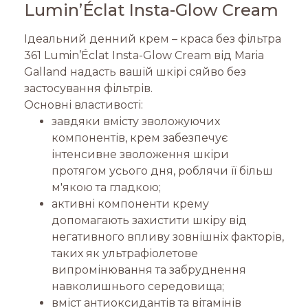
Lumin’Éclat Insta-Glow Cream
Ідеальний денний крем – краса без фільтра
361 Lumin’Éclat Insta-Glow Cream від Maria
Galland надасть вашій шкірі сяйво без
застосування фільтрів.
Основні властивості:
завдяки вмісту зволожуючих
компонентів, крем забезпечує
інтенсивне зволоження шкіри
протягом усього дня, роблячи її більш
м'якою та гладкою;
активні компоненти крему
допомагають захистити шкіру від
негативного впливу зовнішніх факторів,
таких як ультрафіолетове
випромінювання та забруднення
навколишнього середовища;
вміст антиоксидантів та вітамінів