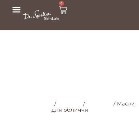
0
МАСКИ ДЛЯ
ОБЛИЧЧЯ
Головна cторінка
/
Магазин
/
Обличчя
/
Маски
для обличчя