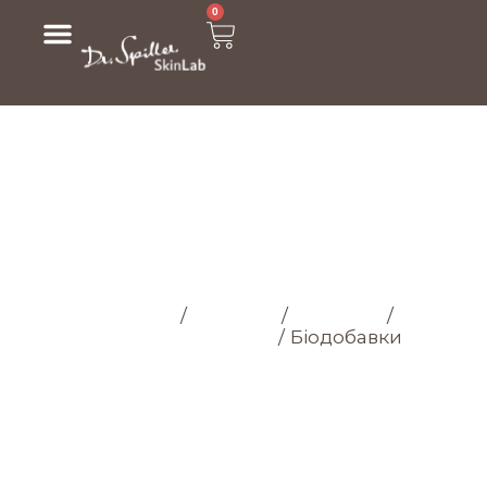
0
БІОДОБАВКИ
Головна cторінка
/
Магазин
/
Здоров'я
/
Дієтичні
та харчові добавки
/
Біодобавки