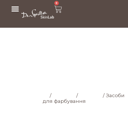
0
ЗАСОБИ ДЛЯ
ФАРБУВАННЯ
Головна cторінка
/
Магазин
/
Волосся
/
Засоби
для фарбування