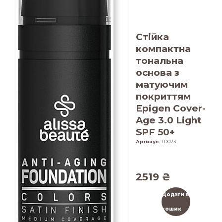
Стійка
компактна
тональна
основа з
матуючим
покриттям
Epigen Cover-
Age 3.0 Light
SPF 50+
Артикул:
ID023
2519
₴
Додати в
кошик