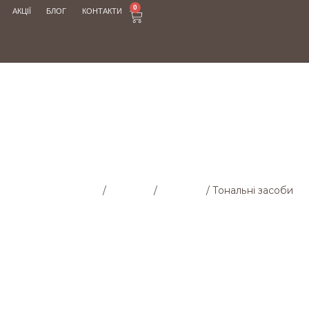
0
АКЦІЇ
БЛОГ
КОНТАКТИ
АЛЬНІ ЗА
Головна cторінка
/
Магазин
/
Обличчя
/
Тональні засоби