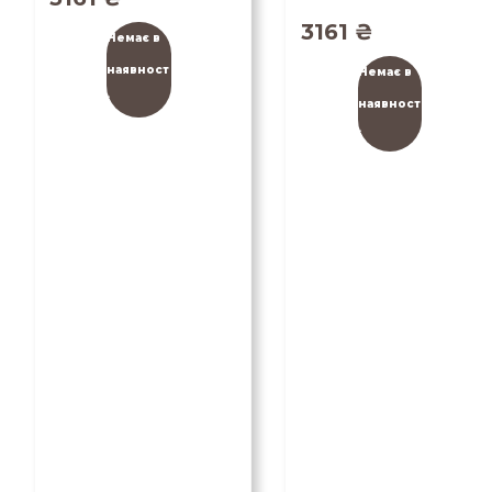
3161
₴
Немає в
наявност
Немає в
і
наявност
і