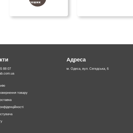
кошик
кти
Адреса
55 88 07
м. Одеса, вул. Сегедська, 6
lab.com.ua
нію
повернення товару
доставка
конфіденційності
истувача
ту