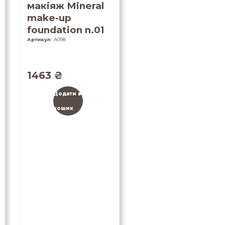
макіяж Mineral
make-up
foundation n.01
Артикул:
A098
1463
₴
Додати в
кошик