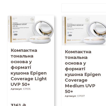
Компактна
Компактна
тональна
тональна
основа у
основа у
форматі
форматі
кушона Epigen
кушона Epigen
Coverage Light
Coverage
UVP 50+
Medium UVP
Артикул:
EP006
50+
Артикул:
EP007
3161
₴