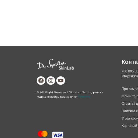
Конта
+38 095 5
info@skin
Про компа
© All Right Reserved. SkinLab За підтримки
Обмін та 
маркетплейсу косметики
Froomo
Оплата і 
Політика 
Угода кор
Карта сай