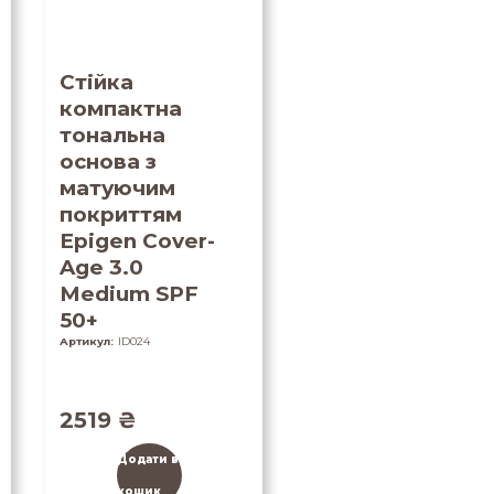
Стійка
компактна
тональна
основа з
матуючим
покриттям
Epigen Cover-
Age 3.0
Medium SPF
50+
Артикул:
ID024
2519
₴
Додати в
кошик