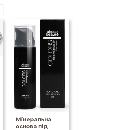
Мінеральна
основа під