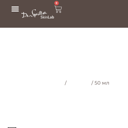
0
МАГАЗИН
Головна cторінка
/
Магазин
/
50 мл