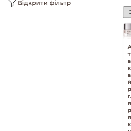
Відкрити фільтр
т
в
в
й
г
я