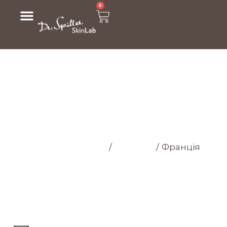
0
МАГАЗИН
Головна cторінка
/
Магазин
/
Франція