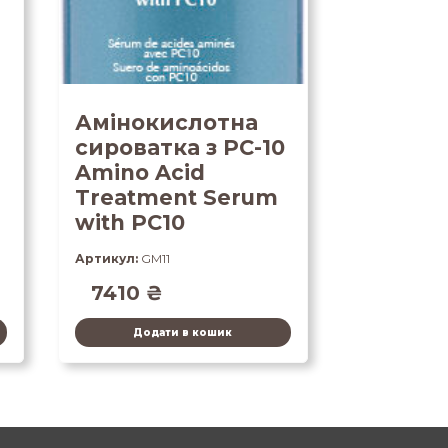
Амінокислотна
сироватка з PC-10
Amino Acid
Treatment Serum
with PC10
Артикул:
GM11
7410
₴
Додати в кошик