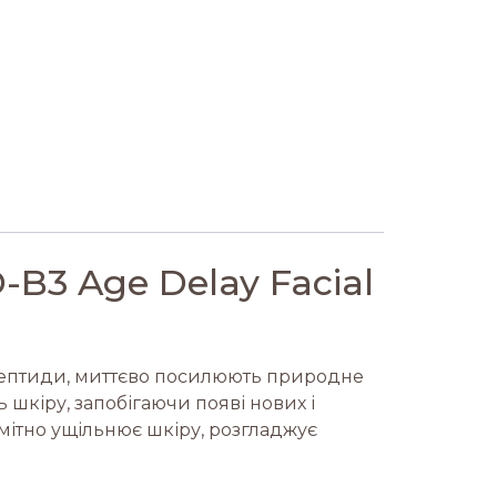
-B3 Age Delay Facial
 пептиди, миттєво посилюють природне
 шкіру, запобігаючи появі нових і
мітно ущільнює шкіру, розгладжує