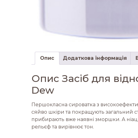
Опис
Додаткова інформація
Опис Засіб для відн
Dew
Першокласна сироватка з високоефектив
сяйво шкіри та покращують загальний ста
прибирають вже наявні зморшки. А ніаци
рельєф та вирівнює тон.