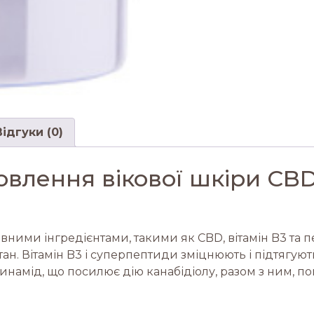
Відгуки (0)
овлення вікової шкіри CBD
ними інгредієнтами, такими як CBD, вітамін B3 та
н. Вітамін B3 і суперпептиди зміцнюють і підтягують
намід, що посилює дію канабідіолу, разом з ним, по