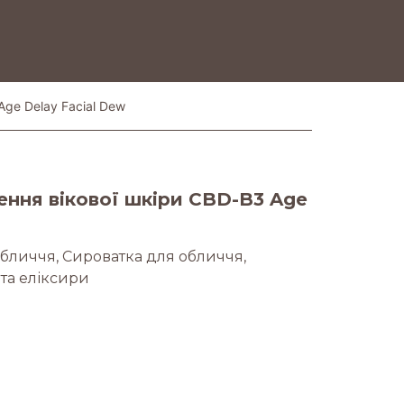
Age Delay Facial Dew
ення вікової шкіри CBD-B3 Age
бличчя
,
Сироватка для обличчя
,
та еліксири