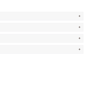
+
+
+
+