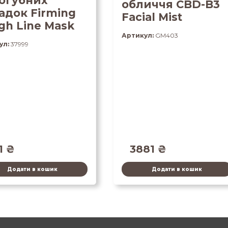
огубних
обличчя CBD-B3
адок Firming
Facial Mist
gh Line Mask
Артикул:
GM403
ул:
37999
1
₴
3881
₴
Додати в кошик
Додати в кошик