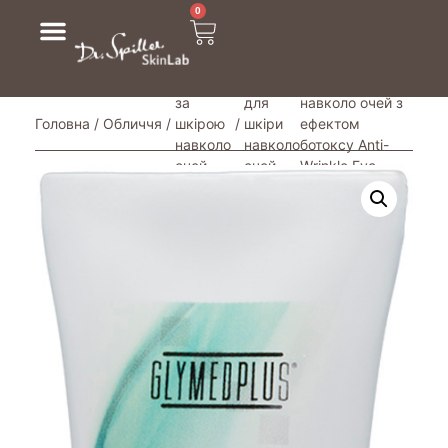
0
/ Крем проти
Догляд
Крем
зморшок
за
для
навколо очей з
Головна
/
Обличчя
/
шкірою
/
шкіри
ефектом
навколо
навколо
ботоксу Anti-
очей
очей
Wrinkle Eye
Cream