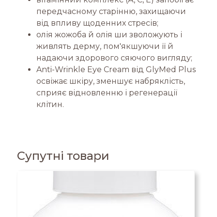
передчасному старінню, захищаючи
від впливу щоденних стресів;
олія жожоба й олія ши зволожують і
живлять дерму, пом'якшуючи її й
надаючи здорового сяючого вигляду;
Anti-Wrinkle Eye Cream від GlyMed Plus
освіжає шкіру, зменшує набряклість,
сприяє відновленню і регенерації
клітин.
Супутні товари