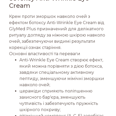
Cream
Крем проти зморшок навколо очей з
ефектом ботоксу Anti-Wrinkle Eye Cream від
GlyMed Plus призначений для делікатного
ритуалу догляду за ніжною шкірою навколо
очей, забезпечуючи видимі результати
корекції ознак старіння.
Основні властивості та переваги
Anti-Wrinkle Eye Cream створює ефект,
який можна порівняти з дією ботокса,
завдяки спеціальному активному
пептиду, зменшуючи мімічні зморшки
навколо очей;
цераміди сприяють поліпшенню
захисного бар'єра, зменшують
чутливість і забезпечують пружність
шкірного покриву;
вітамінний комплекс (А, С, Е) запобігає