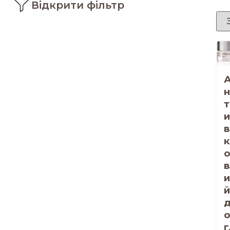
Відкрити фільтр
н
т
и
в
к
в
и
й
г