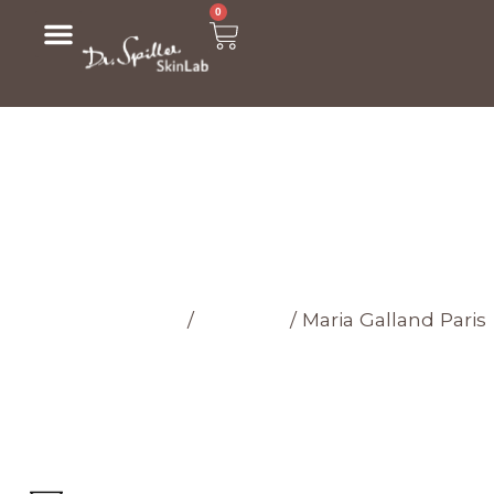
0
МАГАЗИН
Головна cторінка
/
Магазин
/
Maria Galland Paris