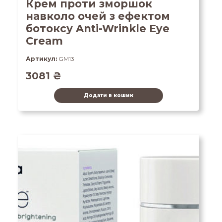
Крем проти зморшок
навколо очей з ефектом
ботоксу Anti-Wrinkle Eye
Cream
Артикул:
GM13
3081
₴
Додати в кошик