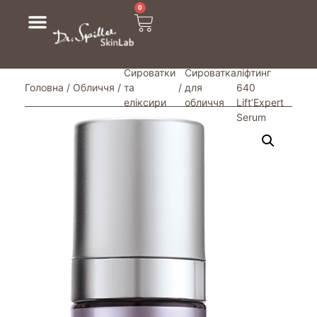
0
/ Миттєвий
Сироватки
Сироватка
ліфтинг
Головна
/
Обличчя
/
та
/
для
640
еліксири
обличчя
Lift’Expert
Serum