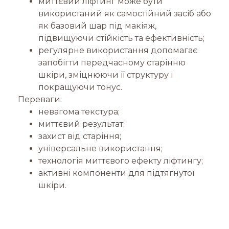
миттєвий ліфтинг може бути
використаний як самостійний засіб або
як базовий шар під макіяж,
підвищуючи стійкість та ефективність;
регулярне використання допомагає
запобігти передчасному старінню
шкіри, зміцнюючи її структуру і
покращуючи тонус.
Переваги:
невагома текстура;
миттєвий результат;
захист від старіння;
універсальне використання;
технологія миттєвого ефекту ліфтингу;
активні компоненти для підтягнутої
шкіри.