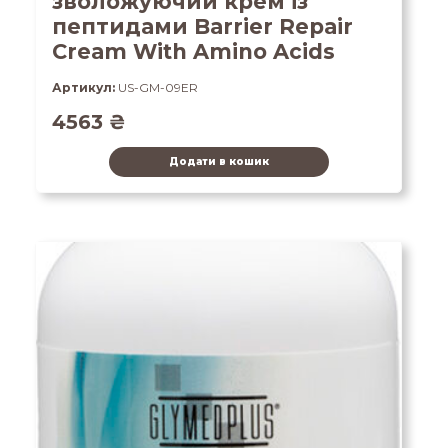
зволожуючий крем із
пептидами Barrier Repair
Cream With Amino Acids
Артикул:
US-GM-09ER
4563
₴
Додати в кошик