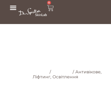
0
МАГАЗИН
Головна cторінка
/
Магазин
/
Антивікове,
Ліфтинг, Освітлення