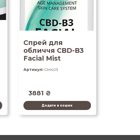
Спрей для
обличчя CBD-B3
Facial Mist
Артикул:
GM403
3881
₴
Додати в кошик