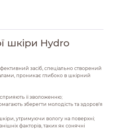
̈ шкіри Hydro
ефективний засіб, спеціально створений
ралами, проникає глибоко в шкірний
а сприяють її зволоженню;
омагають зберегти молодість та здоров'я
шкіри, утримуючи вологу на поверхні;
нішніх факторів, таких як сонячні