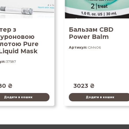
тер з
Бальзам CBD
луроновою
Power Balm
лотою Pure
Артикул:
GM406
Liquid Mask
ул:
37587
80
₴
3023
₴
Додати в кошик
Додати в кошик