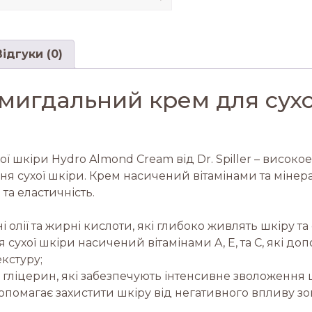
Відгуки (0)
игдальний крем для сухоі
шкіри Hydro Almond Cream від Dr. Spiller – високо
ня сухої шкіри. Крем насичений вітамінами та міне
 та еластичність.
 олії та жирні кислоти, які глибоко живлять шкіру т
хої шкіри насичений вітамінами A, E, та C, які доп
екстуру;
а гліцерин, які забезпечують інтенсивне зволоження 
допомагає захистити шкіру від негативного впливу зов