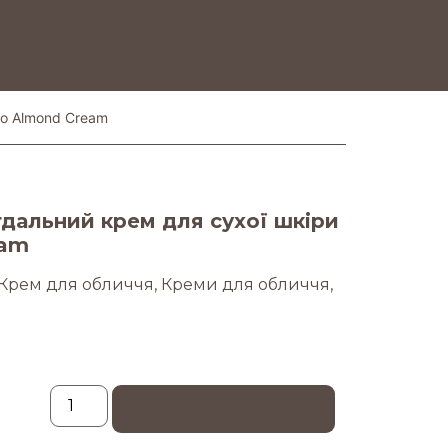
ro Almond Cream
альний крем для сухої шкіри
eam
Крем для обличчя
,
Креми для обличчя
,
Додати в кошик