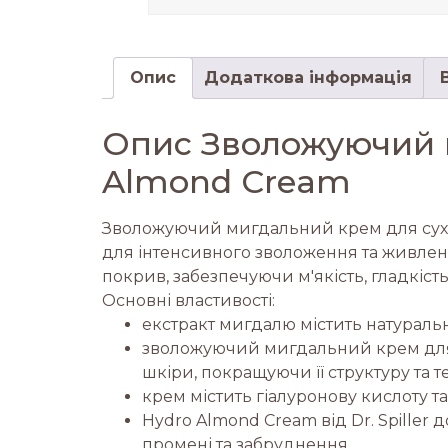
Опис
Додаткова інформація
Опис Зволожуючий м
Almond Cream
Зволожуючий мигдальний крем для сухої 
для інтенсивного зволоження та живлен
покрив, забезпечуючи м'якість, гладкість
Основні властивості:
екстракт мигдалю містить натуральні
зволожуючий мигдальний крем для су
шкіри, покращуючи її структуру та т
крем містить гіалуронову кислоту т
Hydro Almond Cream від Dr. Spiller 
промені та забруднення.