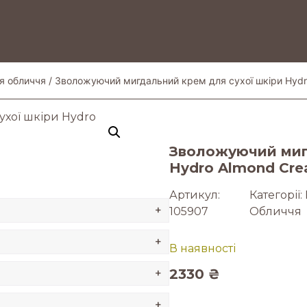
я обличчя
/ Зволожуючий мигдальний крем для сухої шкіри Hyd
Зволожуючий мигд
Hydro Almond Cr
Артикул:
Категорії:
+
105907
Обличчя
+
В наявності
2330
₴
+
+