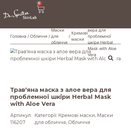
0
/ Трав‘яна
маска з алое
Маски
вера для
Кремові
Головна
/
Обличчя
/
для
/
проблемної
маски
обличчя
шкіри Herbal
Mask with Aloe
Vera
Трав‘яна маска з алое вера для
проблемної шкіри Herbal Mask
with Aloe Vera
Артикул:
Категорії:
Кремові маски
,
Маски
116207
для обличчя
,
Обличчя