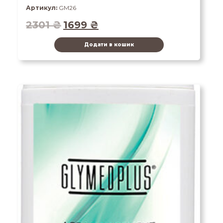
Артикул:
GM26
2301
₴
1699
₴
Додати в кошик