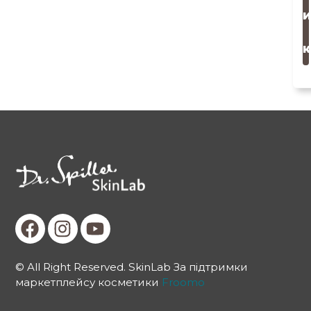
и
к
© All Right Reserved. SkinLab За підтримки
маркетплейсу косметики
Froomo