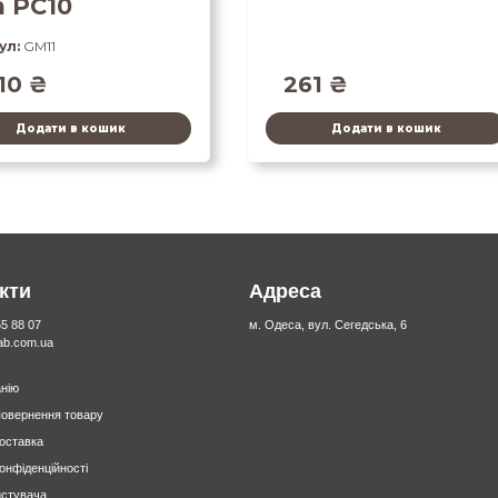
h PC10
ул:
GM11
10
₴
261
₴
Додати в кошик
Додати в кошик
кти
Адреса
55 88 07
м. Одеса, вул. Сегедська, 6
lab.com.ua
нію
повернення товару
доставка
конфіденційності
истувача