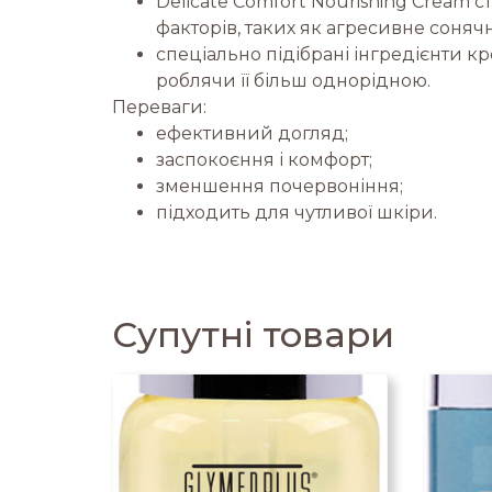
Delicate Comfort Nourishing Cream 
факторів, таких як агресивне соня
спеціально підібрані інгредієнти 
роблячи її більш однорідною.
Переваги:
ефективний догляд;
заспокоєння і комфорт;
зменшення почервоніння;
підходить для чутливої шкіри.
Супутні товари