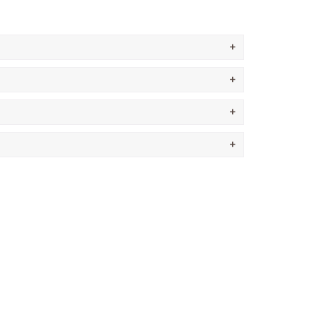
+
+
+
+