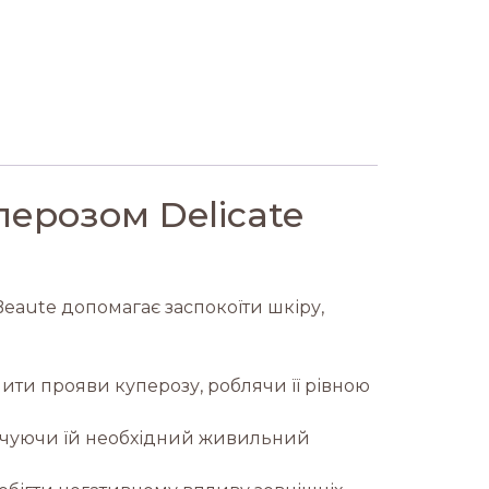
перозом Delicate
Beaute допомагає заспокоїти шкіру,
ити прояви куперозу, роблячи її рівною
ечуючи їй необхідний живильний