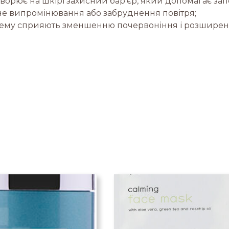
створює на шкірі захисний бар'єр, який допомагає за
чне випромінювання або забруднення повітря;
крему сприяють зменшенню почервоніння і розширен