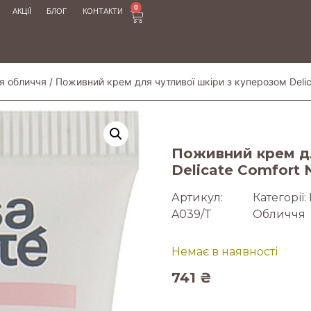
0
АКЦІЇ
БЛОГ
КОНТАКТИ
я обличчя
/ Поживний крем для чутливої ​​шкіри з куперозом Deli
Поживний крем для
Delicate Comfort 
Артикул:
Категорії:
A039/T
Обличчя
Немає в наявності
741
₴