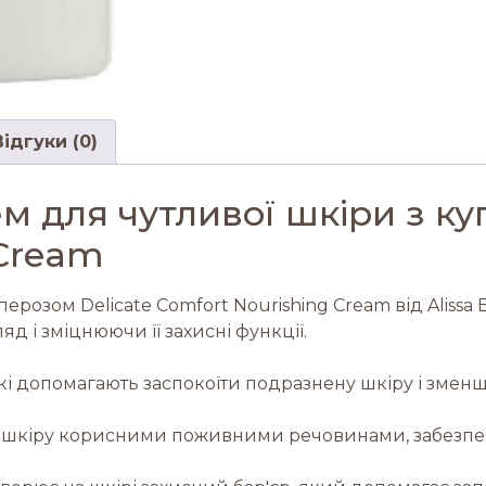
Відгуки (0)
для чутливої ​​шкіри з ку
 Cream
розом Delicate Comfort Nourishing Cream від Alissa 
 і зміцнюючи її захисні функції.
кі допомагають заспокоїти подразнену шкіру і зменш
є шкіру корисними поживними речовинами, забезп