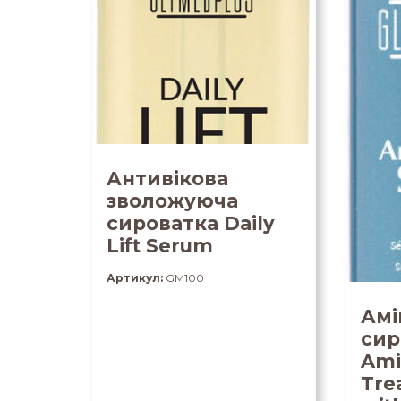
Антивікова
зволожуюча
сироватка Daily
Lift Serum
Артикул:
GM100
Амі
сир
Ami
Tre