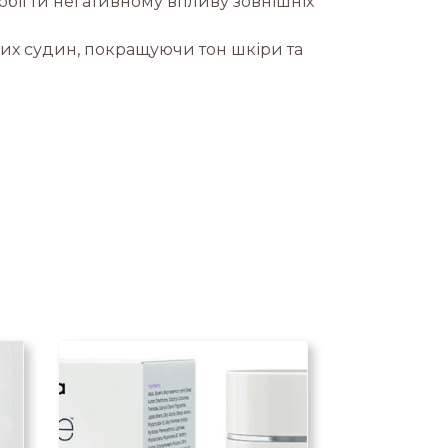
побігти негативному впливу зовнішніх
их судин, покращуючи тон шкіри та