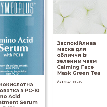
Заспокійлива
маска для
обличчя із
зеленим чаєм
Calming Face
Mask Green Tea
Артикул:
38030
нокислотна
оватка з PC-10
no Acid
atment Serum