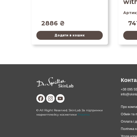
wit
Артик
2886
₴
74
Додати в кошик
Конта
+38 095 5
info@skin
Про компа
© All Right Reserved. SkinLab За підтримки
Обмін та 
маркетплейсу косметики
Froomo
Оплата і 
Політика 
Угода кор