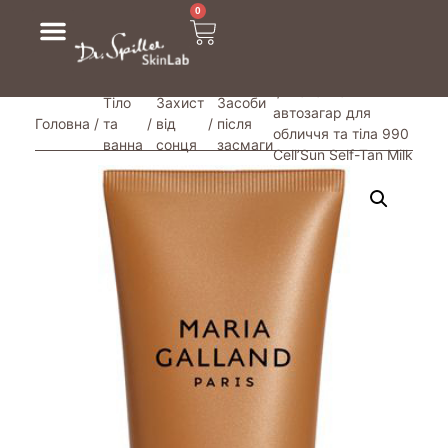
0
/ Молочко-
Тіло
Захист
Засоби
автозагар для
Головна
/
та
/
від
/
після
обличчя та тіла 990
ванна
сонця
засмаги
Cell’Sun Self-Tan Milk