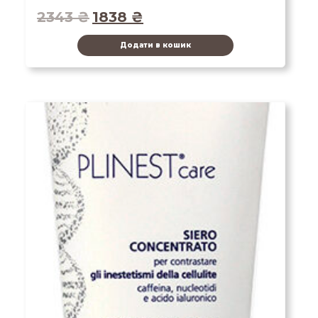
2343
₴
1838
₴
Додати в кошик