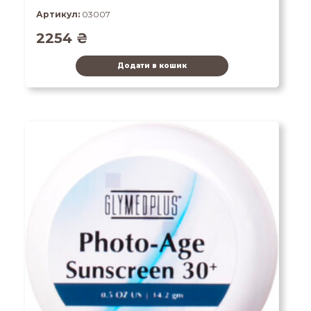
Артикул:
03007
2254
₴
Додати в кошик