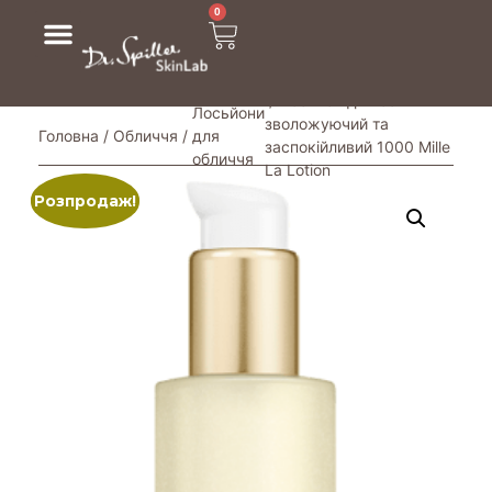
0
/ Лосьйон для обличчя
Лосьйони
зволожуючий та
Головна
/
Обличчя
/
для
заспокійливий 1000 Mille
обличчя
La Lotion
Розпродаж!