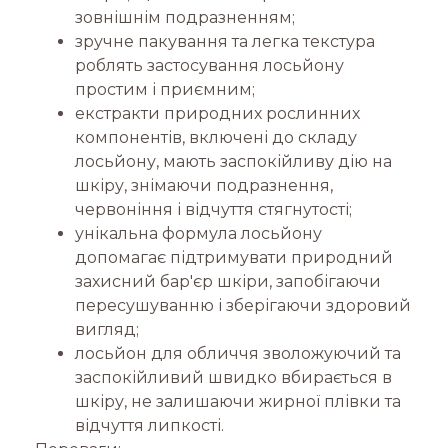
зовнішнім подразненням;
зручне пакування та легка текстура
роблять застосування лосьйону
простим і приємним;
екстракти природних рослинних
компонентів, включені до складу
лосьйону, мають заспокійливу дію на
шкіру, знімаючи подразнення,
червоніння і відчуття стягнутості;
унікальна формула лосьйону
допомагає підтримувати природний
захисний бар'єр шкіри, запобігаючи
пересушуванню і зберігаючи здоровий
вигляд;
лосьйон для обличчя зволожуючий та
заспокійливий швидко вбирається в
шкіру, не залишаючи жирної плівки та
відчуття липкості.