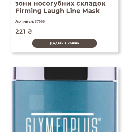
зони носогубних складок
Firming Laugh Line Mask
Артикул:
37999
221
₴
Додати в кошик