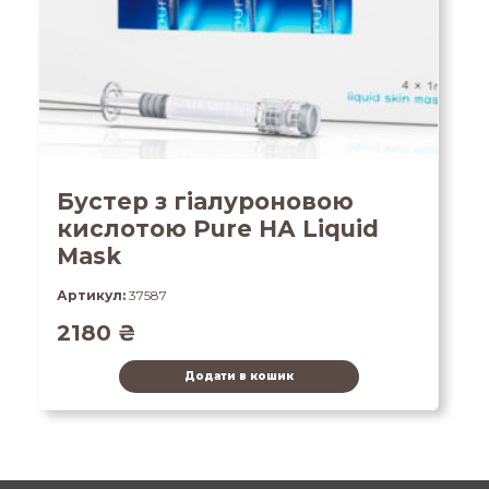
Бустер з гіалуроновою
кислотою Pure HА Liquid
Mask
Артикул:
37587
2180
₴
Додати в кошик