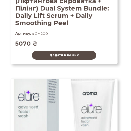
(Ліфтингова сироватка +
Пілінг) Dual System Bundle:
Daily Lift Serum + Daily
Smoothing Peel
Артикул:
GM200
5070
₴
Додати в кошик