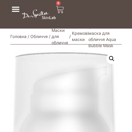
0
/ Киснева
Маски
Кремові
маска для
Головна
/
Обличчя
/
для
/
маски
обличчя Aqua
обличчя
Bubble Mask