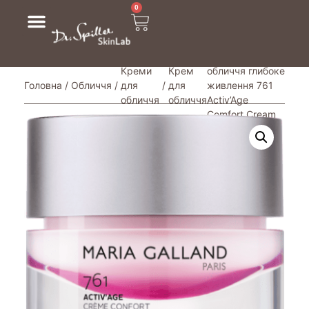
0
/ Крем для
Креми
Крем
обличчя глибоке
Головна
/
Обличчя
/
для
/
для
живлення 761
обличчя
обличчя
Activ’Age
Comfort Cream