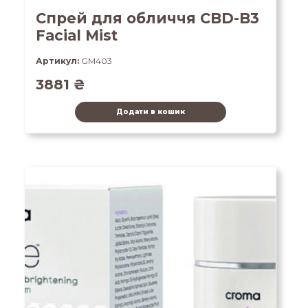
Спрей для обличчя CBD-B3
Facial Mist
Артикул:
GM403
3881
₴
Додати в кошик