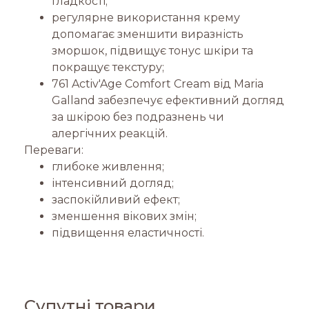
гладкості;
регулярне використання крему
допомагає зменшити виразність
зморшок, підвищує тонус шкіри та
покращує текстуру;
761 Activ'Age Comfort Cream від Maria
Galland забезпечує ефективний догляд
за шкірою без подразнень чи
алергічних реакцій.
Переваги:
глибоке живлення;
інтенсивний догляд;
заспокійливий ефект;
зменшення вікових змін;
підвищення еластичності.
Супутні товари