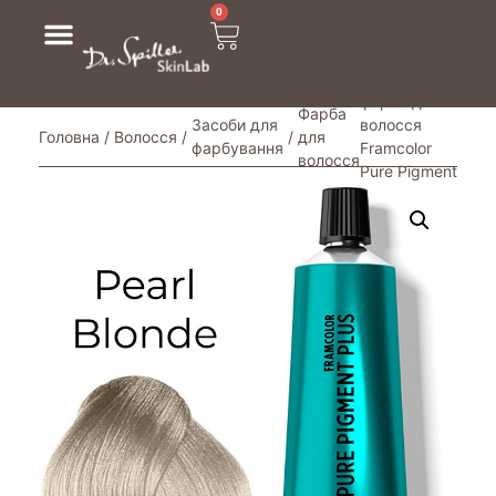
0
/ Стійка
фарба для
Фарба
Засоби для
волосся
Головна
/
Волосся
/
/
для
фарбування
Framcolor
волосся
Pure Pigment
Plus/62