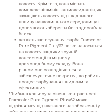
волосся. Крім того, вона містить
комплекс вітамінів і антиоксидантів, які
захищають волосся від шкідливого
впливу навколишнього середовища і
допомагають зберегти його здоров'я та
блиск;
легкість застосування: фарба Framcolor
Pure Pigment Plus/62 легко наноситься
на волосся завдяки зручній
консистенції та міцному
кремоподібному складу. Вона
рівномірно розподіляється та
забезпечує точне покриття, що робить
процес фарбування швидким та
ефективним.
*Глибина кольору та рівень контрастності
Framcolor Pure Pigment Plus/62 може
відрізнятися від вказаного на зображенні у
зв'язку з кольоровим охопленням екрана.