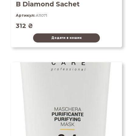
B Diamond Sachet
Артикул:
A11071
312
₴
Додати в кошик