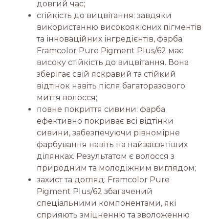
довгий час;
стійкість до вицвітання: завдяки
використанню високоякісних пігментів
та інноваційних інгредієнтів, фарба
Framcolor Pure Pigment Plus/62 має
високу стійкість до вицвітання. Вона
зберігає свій яскравий та стійкий
відтінок навіть після багаторазового
миття волосся;
повне покриття сивини: фарба
ефективно покриває всі відтінки
сивини, забезпечуючи рівномірне
фарбування навіть на найзавзятіших
ділянках. Результатом є волосся з
природним та молодіжним виглядом;
захист та догляд: Framcolor Pure
Pigment Plus/62 збагачений
спеціальними компонентами, які
сприяють зміцненню та зволоженню