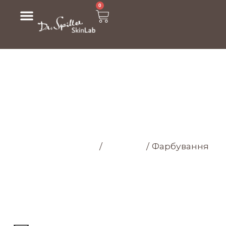
0
МАГАЗИН
Головна cторінка
/
Магазин
/
Фарбування