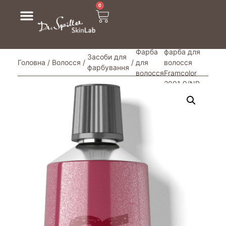
0
/ Стійка
Фарба
фарба для
Засоби для
Головна
/
Волосся
/
/
для
волосся
фарбування
волосся
Framcolor
2001 9/NP