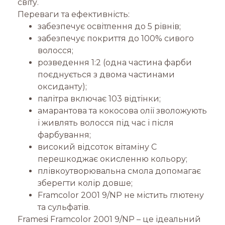
світу.
Переваги та ефективність:
забезпечує освітлення до 5 рівнів;
забезпечує покриття до 100% сивого
волосся;
розведення 1:2 (одна частина фарби
поєднується з двома частинами
оксиданту);
палітра включає 103 відтінки;
амарантова та кокосова олії зволожують
і живлять волосся під час і після
фарбування;
високий відсоток вітаміну С
перешкоджає окисленню кольору;
плівкоутворювальна смола допомагає
зберегти колір довше;
Framcolor 2001 9/NP не містить глютену
та сульфатів.
Framesi Framcolor 2001 9/NP – це ідеальний