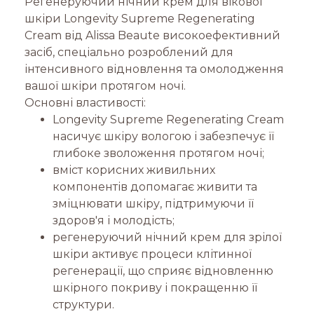
Регенеруючий нічний крем для вікової
шкіри Longevity Supreme Regenerating
Cream від Alissa Beaute високоефективний
засіб, спеціально розроблений для
інтенсивного відновлення та омолодження
вашої шкіри протягом ночі.
Основні властивості:
Longevity Supreme Regenerating Cream
насичує шкіру вологою і забезпечує її
глибоке зволоження протягом ночі;
вміст корисних живильних
компонентів допомагає живити та
зміцнювати шкіру, підтримуючи її
здоров'я і молодість;
регенеруючий нічний крем для зрілої
шкіри активує процеси клітинної
регенерації, що сприяє відновленню
шкірного покриву і покращенню її
структури.