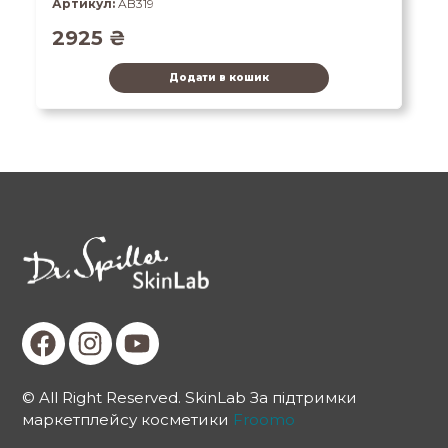
Артикул:
AB319
2925
₴
Додати в кошик
© All Right Reserved. SkinLab За підтримки
маркетплейсу косметики
Froomo