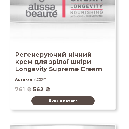
Регенеруючий нічний
крем для зрілої шкіри
Longevity Supreme Cream
Артикул:
A053/T
761
₴
562
₴
Додати в кошик