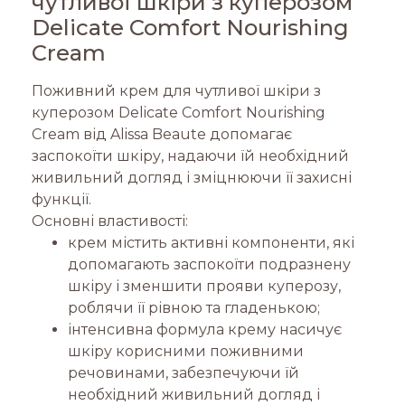
чутливої ​​шкіри з куперозом
Delicate Comfort Nourishing
Cream
Поживний крем для чутливої шкіри з
куперозом Delicate Comfort Nourishing
Cream від Alissa Beaute допомагає
заспокоїти шкіру, надаючи їй необхідний
живильний догляд і зміцнюючи її захисні
функції.
Основні властивості:
крем містить активні компоненти, які
допомагають заспокоїти подразнену
шкіру і зменшити прояви куперозу,
роблячи її рівною та гладенькою;
інтенсивна формула крему насичує
шкіру корисними поживними
речовинами, забезпечуючи їй
необхідний живильний догляд і