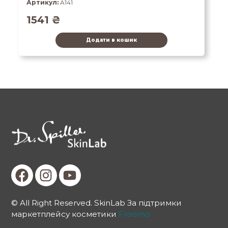
Артикул:
A141
1541
₴
Додати в кошик
© All Right Reserved. SkinLab За підтримки
маркетплейсу косметики
Froomo