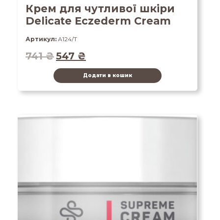
Крем для чутливої шкіри
Delicate Eczederm Cream
Артикул:
A124/T
741
₴
547
₴
Додати в кошик