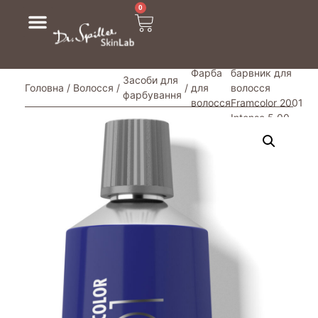
0
/ Перманентний
Фарба
барвник для
Засоби для
Головна
/
Волосся
/
/
для
волосся
фарбування
волосся
Framcolor 2001
Intense 5.00