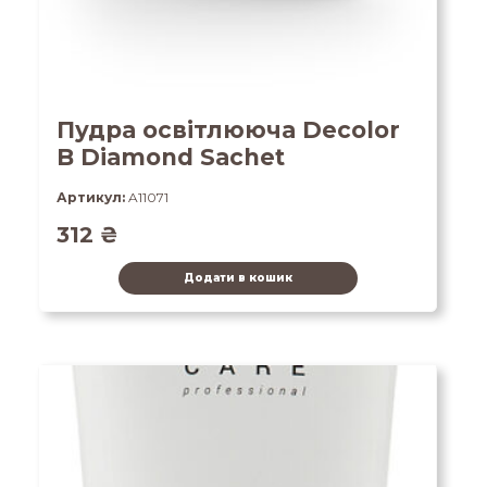
Пудра освітлююча Decolor
B Diamond Sachet
Артикул:
A11071
312
₴
Додати в кошик