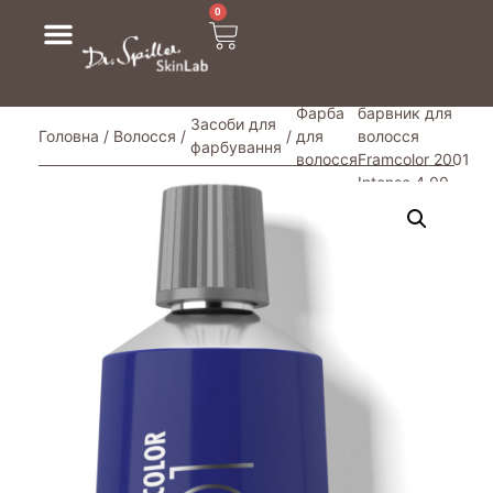
0
/ Перманентний
Фарба
барвник для
Засоби для
Головна
/
Волосся
/
/
для
волосся
фарбування
волосся
Framcolor 2001
Intense 4.00