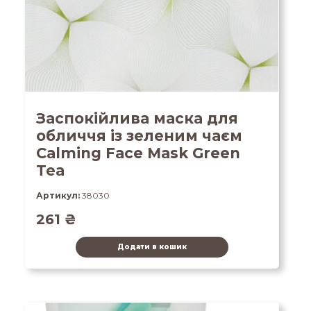
Заспокійлива маска для
обличчя із зеленим чаєм
Calming Face Mask Green
Tea
Артикул:
38030
261
₴
Додати в кошик