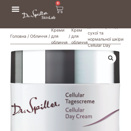
0
/ Омолоджуючий
денний крем для
Креми
Крем
сухої та
Головна
/
Обличчя
/
для
/
для
нормальної шкіри
обличчя
обличчя
Cellular Day
Cream