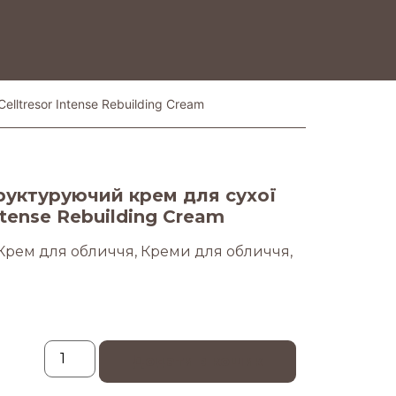
lltresor Intense Rebuilding Cream
руктуруючий крем для сухої
ntense Rebuilding Cream
Крем для обличчя
,
Креми для обличчя
,
Додати в кошик