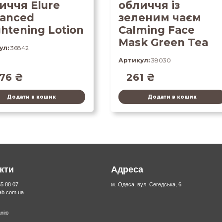
иччя Elure
обличчя із
anced
зеленим чаєм
ghtening Lotion
Calming Face
Mask Green Tea
ул:
36842
Артикул:
38030
276
₴
261
₴
Додати в кошик
Додати в кошик
кти
Адреса
55 88 07
м. Одеса, вул. Сегедська, 6
lab.com.ua
нію