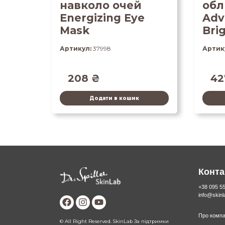
навколо очей
обл
Energizing Eye
Adv
Mask
Bri
Артикул:
37998
Артик
208
₴
4
Додати в кошик
Конта
+38 095 5
info@skin
Про компа
© All Right Reserved. SkinLab За підтримки