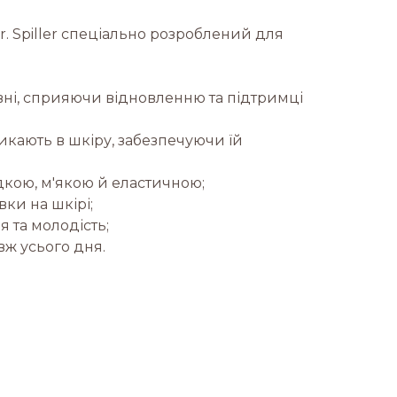
r. Spiller спеціально розроблений для
вні, сприяючи відновленню та підтримці
кають в шкіру, забезпечуючи їй
кою, м'якою й еластичною;
вки на шкірі;
 та молодість;
вж усього дня.