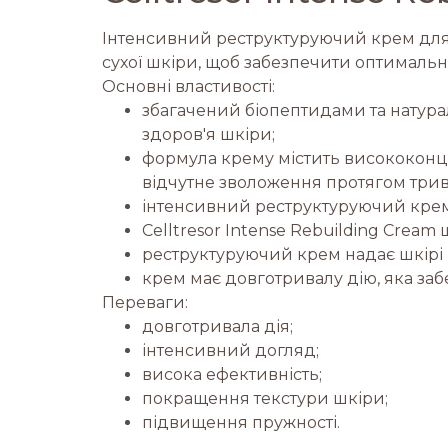
Інтенсивний реструктуруючий крем для су
сухої шкіри, щоб забезпечити оптималь
Основні властивості:
збагачений біопептидами та натура
здоров'я шкіри;
формула крему містить висококонце
відчутне зволоження протягом трив
інтенсивний реструктуруючий крем
Celltresor Intense Rebuilding Cream
реструктуруючий крем надає шкірі в
крем має довготривалу дію, яка заб
Переваги:
довготривала дія;
інтенсивний догляд;
висока ефективність;
покращення текстури шкіри;
підвищення пружності.