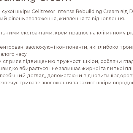
хої шкіри Celltresor Intense Rebuilding Cream від D
ний рівень зволоження, живлення та відновлення.
льними екстрактами, крем працює на клітинному рі
нтровані зволожуючі компоненти, які глибоко прони
алого часу;
 сприяє підвищенню пружності шкіри, роблячи глад
 швидко вбирається і не залишає жирної та липкої плі
себічний догляд, допомагаючи відновити її здоров'я
езпечує тривале зволоження та захист шкіри впродо