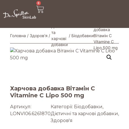
0
/ Харчова
Дієтичні
добавка
та
Головна
/
Здоров'я
/
/
Біодобавки
Вітамін С
харчові
Vitamine C
добавки
Lipo 500 mg
Харчова добавка Вітамін С
Vitamine C Lipo 500 mg
Артикул:
Категорії:
Біодобавки
,
LONVI06.6261870
Дієтичні та харчові добавки
,
Здоров'я