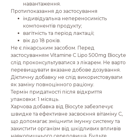
навантаження.
Протипоказання до застосування
індивідуальна непереносимість
компонентів продукту;
вагітність та період лактації;
вік до 18 років.
Не є лікарським засобом. Перед
застосуванням Vitamine C Lipo 500mg Biocyte
слід проконсультуватися з лікарем. Не варто
перевищувати вказане добове дозування.
Дієтичну добавку не слід використовувати
як заміну повноцінного раціону.
Термін придатності після відкриття
упаковки: 1 місяць.
Харчова добавка від Biocyte забезпечує
швидке та ефективне засвоєння вітаміну C,
що допомагає зміцнити імунну систему та
захистити організм від шкідливих впливів
навколишнього середовища. Будьте