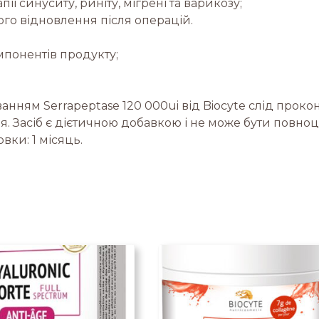
ї синуситу, риніту, мігрені та варикозу;
го відновлення після операцій.
понентів продукту;
анням Serrapeptase 120 000ui від Biocyte слід прокон
 Засіб є дієтичною добавкою і не може бути повноц
вки: 1 місяць.