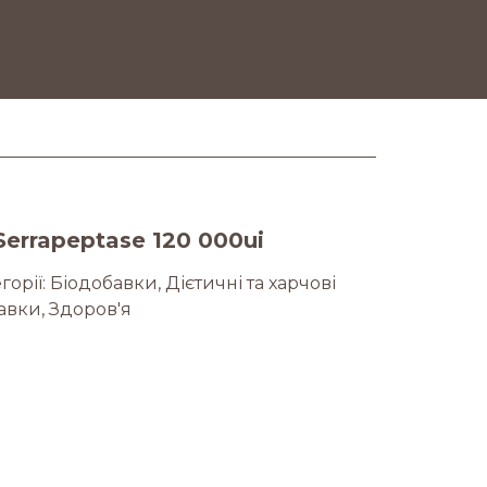
errapeptase 120 000ui
горії:
Біодобавки
,
Дієтичні та харчові
авки
,
Здоров'я