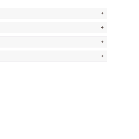
+
+
+
+