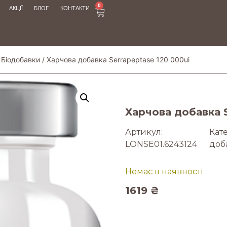
0
АКЦІЇ
БЛОГ
КОНТАКТИ
/
Біодобавки
/ Харчова добавка Serrapeptase 120 000ui
Харчова добавка S
Артикул:
Кате
LONSE01.6243124
доб
Немає в наявності
1619
₴