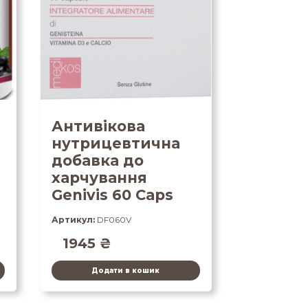
Антивікова
нутрицевтична
добавка до
харчування
Genivis 60 Caps
Артикул:
DF060V
1945
₴
Додати в кошик