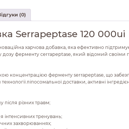
Відгуки (0)
а Serrapeptase 120 000ui
 інноваційна харчова добавка, яка ефективно підтриму
ку дозу ферменту сerrapeptase, який відомий своїм
сокою концентрацією ферменту serrapeptase, що заб
ій технології ліпосомальної доставки, активні інгре
після різних травм;
ля інтенсивних тренувань;
чних захворюваннях;