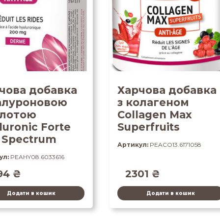
чова добавка
Харчова добавка
іалуроновою
з колагеном
лотою
Collagen Max
luronic Forte
Superfruits
l Spectrum
Артикул:
PEACO13.6171058
ул:
PEAHY08.6033616
94
₴
2301
₴
Додати в кошик
Додати в кошик