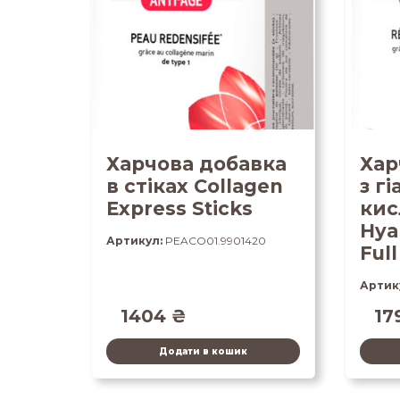
Харчова добавка
Хар
в стіках Collagen
з г
Express Sticks
кис
Hya
Артикул:
PEACO01.9901420
Ful
Артик
1404
₴
17
Додати в кошик