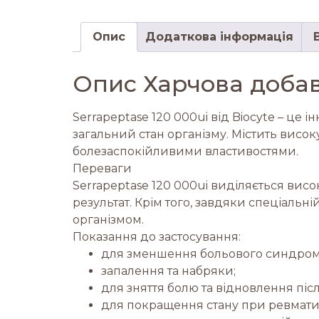
Опис
Додаткова інформація
Опис Харчова добавк
Serrapeptase 120 000ui від Biocyte – це
загальний стан організму. Містить висо
болезаспокійливими властивостями.
Переваги
Serrapeptase 120 000ui виділяється ви
результат. Крім того, завдяки спеціальн
організмом.
Показання до застосування:
для зменшення больового синдрому 
запалення та набряки;
для зняття болю та відновлення піс
для покращення стану при ревмати