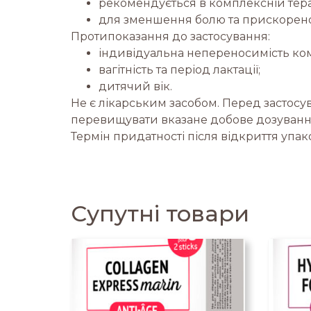
рекомендується в комплексній терапі
для зменшення болю та прискорено
Протипоказання до застосування:
індивідуальна непереносимість ком
вагітність та період лактації;
дитячий вік.
Не є лікарським засобом. Перед застосув
перевищувати вказане добове дозування.
Термін придатності після відкриття упако
Супутні товари