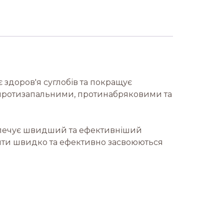
є здоров'я суглобів та покращує
и протизапальними, протинабряковими та
езпечує швидший та ефективніший
дієнти швидко та ефективно засвоюються