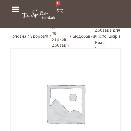
0
/ Харчова
Дієтичні
добавка для
та
Головна
/
Здоров'я
/
/
Біодобавки
чистої шкіри
харчові
Peau
добавки
Radieuse