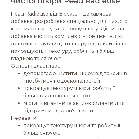
чистої шкіри Peau Radieuse
Peau Radieuse від Biocyte – це харчова
добавка, розроблена спеціально для тих, хто
хоче мати гарну та здорову шкіру. Дієтична
добавка містить комплекс інгредієнтів, які
допомагають очищати шкіру від токсинів та
покращують її текстуру, роблять її більш
гладкою та сяючою.
Основні властивості:
допомагає очистити шкіру від токсинів
і позбутися недосконалостей;
покращує текстуру шкіри, робить її
більш гладкою та сяючою;
містить вітаміни та антиоксиданти для
підтримки здоров'я шкіри.
Переваги:
покращує текстуру шкіри та робить її
більш сяючою;