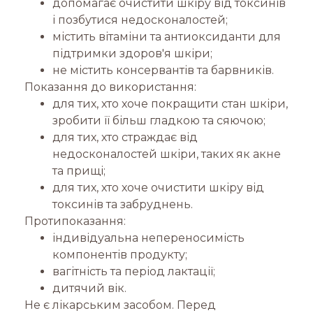
допомагає очистити шкіру від токсинів
і позбутися недосконалостей;
містить вітаміни та антиоксиданти для
підтримки здоров'я шкіри;
не містить консервантів та барвників.
Показання до використання:
для тих, хто хоче покращити стан шкіри,
зробити її більш гладкою та сяючою;
для тих, хто страждає від
недосконалостей шкіри, таких як акне
та прищі;
для тих, хто хоче очистити шкіру від
токсинів та забруднень.
Протипоказання:
індивідуальна непереносимість
компонентів продукту;
вагітність та період лактації;
дитячий вік.
Не є лікарським засобом. Перед