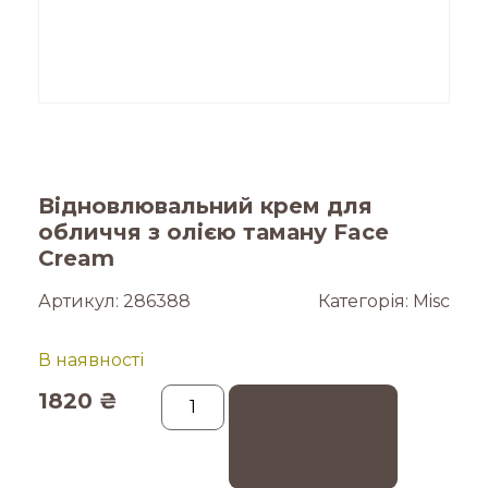
Відновлювальний крем для
обличчя з олією таману Face
Cream
Артикул:
286388
Категорія:
Misc
В наявності
1820
₴
Додати в
кошик