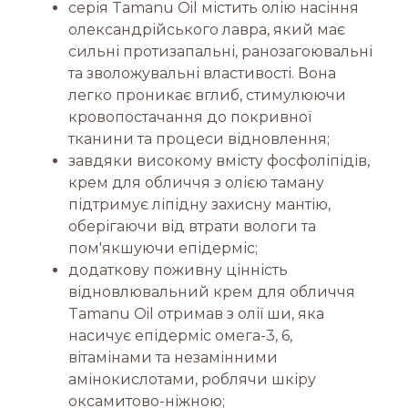
серія Tamanu Oil містить олію насіння
олександрійського лавра, який має
сильні протизапальні, ранозагоювальні
та зволожувальні властивості. Вона
легко проникає вглиб, стимулюючи
кровопостачання до покривної
тканини та процеси відновлення;
завдяки високому вмісту фосфоліпідів,
крем для обличчя з олією таману
підтримує ліпідну захисну мантію,
оберігаючи від втрати вологи та
пом'якшуючи епідерміс;
додаткову поживну цінність
відновлювальний крем для обличчя
Tamanu Oil отримав з олії ши, яка
насичує епідерміс омега-3, 6,
вітамінами та незамінними
амінокислотами, роблячи шкіру
оксамитово-ніжною;