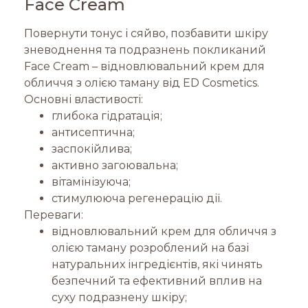
Face Cream
Повернути тонус і сяйво, позбавити шкіру
зневоднення та подразнень покликаний
Face Cream – відновлювальний крем для
обличчя з олією таману від ED Cosmetics.
Основні властивості:
глибока гідратація;
антисептична;
заспокійлива;
активно загоювальна;
вітамінізуюча;
стимулююча регенерацію дії.
Переваги:
відновлювальний крем для обличчя з
олією таману розроблений на базі
натуральних інгредієнтів, які чинять
безпечний та ефективний вплив на
суху подразнену шкіру;