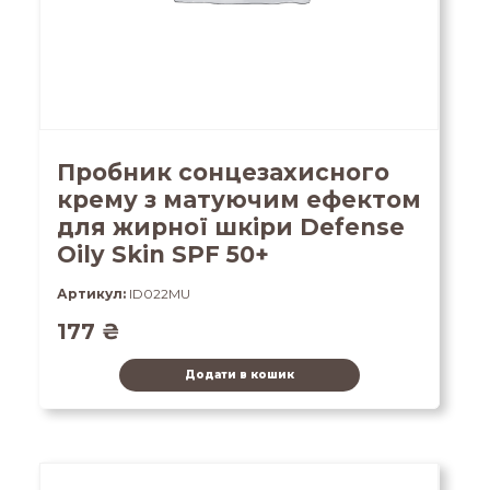
Пробник сонцезахисного
крему з матуючим ефектом
для жирної шкіри Defense
Oily Skin SPF 50+
Артикул:
ID022MU
177
₴
Додати в кошик