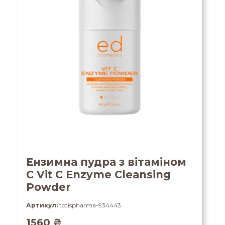
Ензимна пудра з вітаміном
С Vit C Enzyme Cleansing
Powder
Артикул:
totispharma-934443
1560
₴