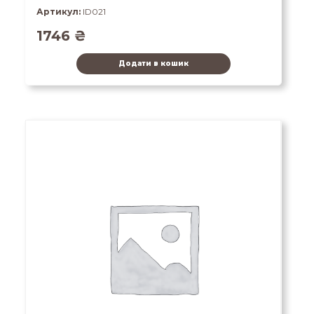
Артикул:
ID021
1746
₴
Додати в кошик