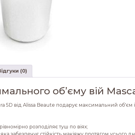
Відгуки (0)
мального об’єму вій Masc
a 5D від Alissa Beaute подарує максимальний об'єм і
івномірно розподіляє туш по віях;
 яка забезпечує стійкість макіяжу протягом усього д