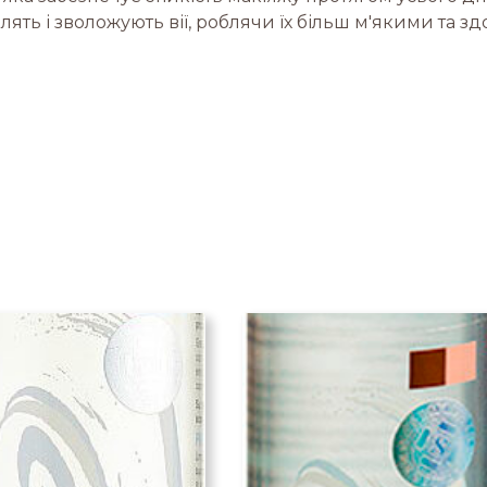
ть і зволожують вії, роблячи їх більш м'якими та з