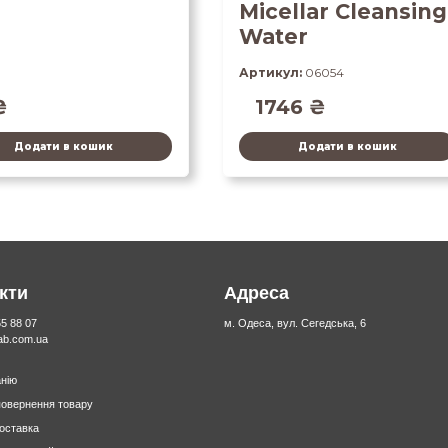
Micellar Cleansing
Water
Артикул:
06054
₴
1746
₴
Додати в кошик
Додати в кошик
кти
Адреса
55 88 07
м. Одеса, вул. Сегедська, 6
lab.com.ua
нію
повернення товару
доставка