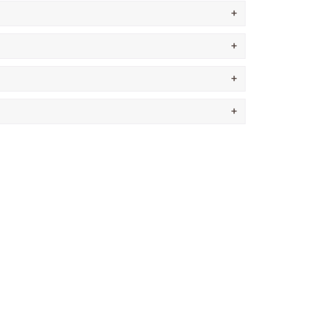
+
+
+
+