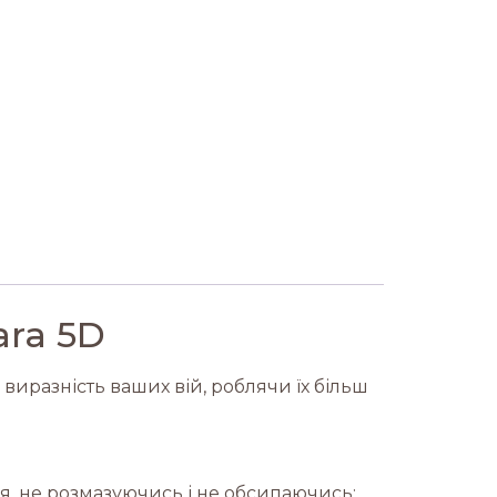
ara 5D
 виразність ваших вій, роблячи їх більш
ня, не розмазуючись і не обсипаючись;