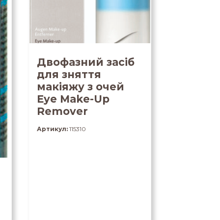
Двофазний засіб
для зняття
макіяжу з очей
Eye Make-Up
Remover
Артикул:
115310