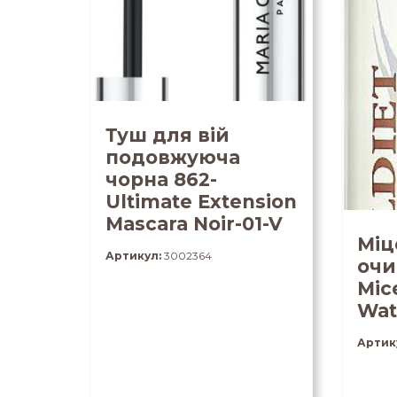
Туш для вій
подовжуюча
чорна 862-
Ultimate Extension
Mascara Noir-01-V
Міц
Артикул:
3002364
очи
Mic
Wat
Артик