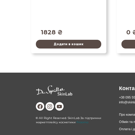
1828
₴
0
Додати в кошик
Конта
+38 095 5
info@skin
Про компа
© All Right Reserved. SkinLab За підтримки
Обмін та 
маркетплейсу косметики
Froomo
Оплата і 