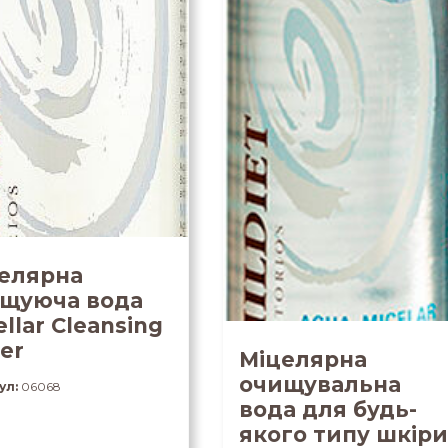
елярна
щуюча вода
ellar Cleansing
er
Міцелярна
очищувальна
ул:
06068
вода для будь-
якого типу шкіри