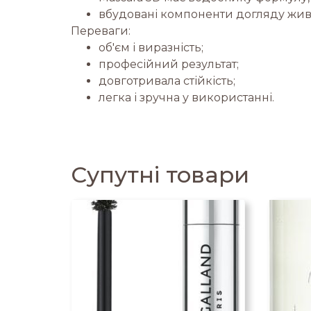
вбудовані компоненти догляду живля
Переваги:
об'єм і виразність;
професійний результат;
довготривала стійкість;
легка і зручна у використанні.
Супутні товари