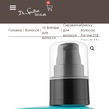
0
/ Сироватка
для надання
Сироватки
Сироватка
блиску
та флюїди
Головна
/
Волосся
/
/
для
волоссю
для
волосся
For-me 218
волосся
Smooth Me
Serum