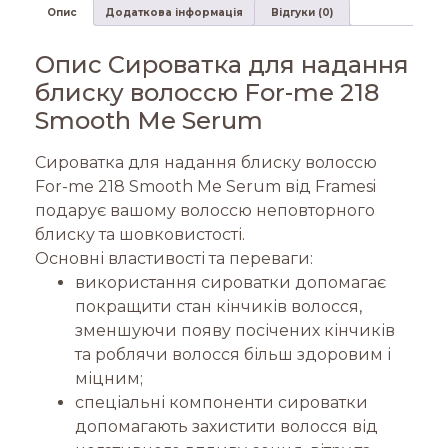
Опис
Додаткова інформація
Відгуки (0)
Опис Сироватка для надання
блиску волоссю For-me 218
Smooth Me Serum
Сироватка для надання блиску волоссю
For-me 218 Smooth Me Serum від Framesi
подарує вашому волоссю неповторного
блиску та шовковистості.
Основні властивості та переваги:
використання сироватки допомагає
покращити стан кінчиків волосся,
зменшуючи появу посічених кінчиків
та роблячи волосся більш здоровим і
міцним;
спеціальні компоненти сироватки
допомагають захистити волосся від