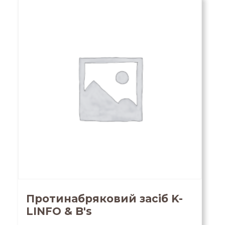
Протинабряковий засіб K-
LINFO & B's