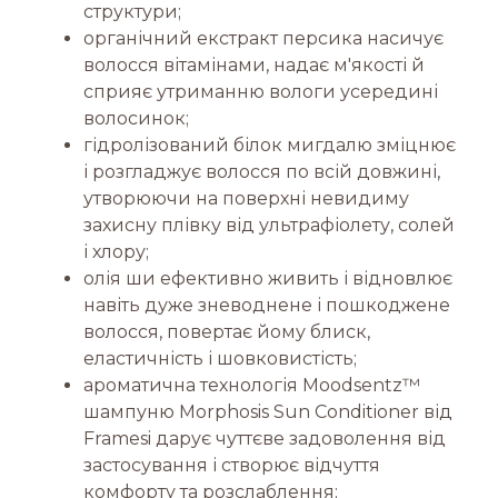
структури;
органічний екстракт персика насичує
волосся вітамінами, надає м'якості й
сприяє утриманню вологи усередині
волосинок;
гідролізований білок мигдалю зміцнює
і розгладжує волосся по всій довжині,
утворюючи на поверхні невидиму
захисну плівку від ультрафіолету, солей
і хлору;
олія ши ефективно живить і відновлює
навіть дуже зневоднене і пошкоджене
волосся, повертає йому блиск,
еластичність і шовковистість;
ароматична технологія Moodsentz™
шампуню Morphosis Sun Conditioner від
Framesi дарує чуттєве задоволення від
застосування і створює відчуття
комфорту та розслаблення;