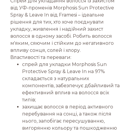
Спрей для укладання волосся із захистом
від УФ-променів Morphosis Sun Protective
Spray & Leave In від Framesi – ідеальне
рішення для тих, хто хоче поєднувати
укладку, живлення і надійний захист
волосся в одному засобі. Робить волосся
м'яким, сяючим і стійким до негативного
впливу сонця, солей і хлору.
Властивості та переваги:
спрей для укладки Morphosis Sun
Protective Spray & Leave In на 97%
складається з натуральних
компонентів, забезпечує дбайливий та
ефективний вплив на волосся всіх
типів;
захищає волосся в період активного
перебування на сонці, а також після
нього, запобігає пересушуванню,
вигорянню кольору та пошкодженню