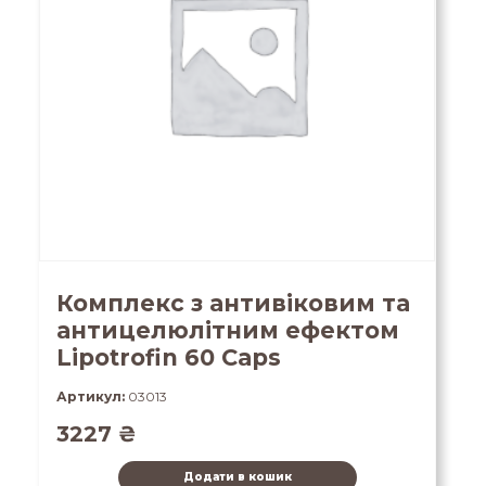
Комплекс з антивіковим та
антицелюлітним ефектом
Lipotrofin 60 Caps
Артикул:
03013
3227
₴
Додати в кошик