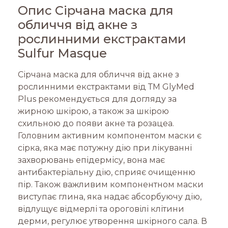
Опис Сірчана маска для
обличчя від акне з
рослинними екстрактами
Sulfur Masque
Сірчана маска для обличчя від акне з
рослинними екстрактами від ТМ GlyMed
Plus рекомендується для догляду за
жирною шкірою, а також за шкірою
схильною до появи акне та розацеа.
Головним активним компонентом маски є
сірка, яка має потужну дію при лікуванні
захворювань епідермісу, вона має
антибактеріальну дію, сприяє очищенню
пір. Також важливим компонентном маски
виступає глина, яка надає абсорбуючу дію,
відлущує відмерлі та ороговілі клітини
дерми, регулює утворення шкірного сала. В