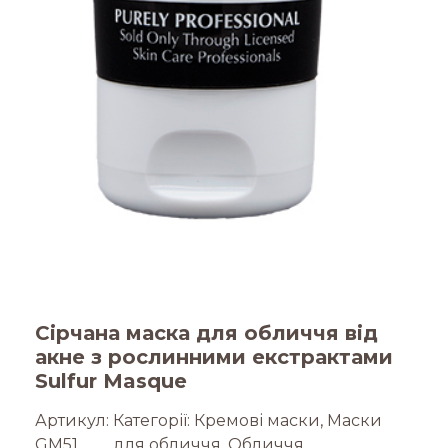
Сірчана маска для обличчя від
акне з рослинними екстрактами
Sulfur Masque
Артикул:
Категорії:
Кремові маски
,
Маски
GM51
для обличчя
,
Обличчя