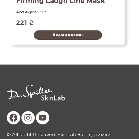
Firming Laugh Line Mask
Артикул:
37999
221
₴
Додати в кошик
© All Right Reserved. SkinLab За підтримки