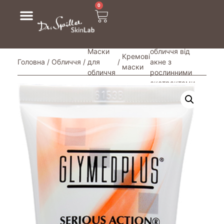
0
/ Сірчана
маска для
Маски
обличчя від
Кремові
Головна
/
Обличчя
/
для
/
акне з
маски
обличчя
рослинними
екстрактами
Sulfur Masque