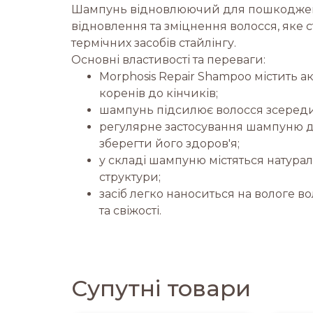
Шампунь відновлюючий для пошкодженог
відновлення та зміцнення волосся, яке
термічних засобів стайлінгу.
Основні властивості та переваги:
Morphosis Repair Shampoo містить а
коренів до кінчиків;
шампунь підсилює волосся зсереди
регулярне застосування шампуню д
зберегти його здоров'я;
у складі шампуню містяться натура
структури;
засіб легко наноситься на вологе в
та свіжості.
Супутні товари