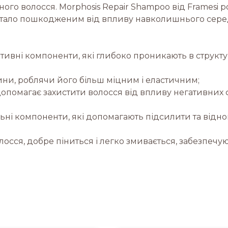
о волосся. Morphosis Repair Shampoo від Framesi 
 стало пошкодженим від впливу навколишнього сере
ктивні компоненти, які глибоко проникають в структ
ни, роблячи його більш міцним і еластичним;
опомагає захистити волосся від впливу негативних
льні компоненти, які допомагають підсилити та відн
олосся, добре піниться і легко змивається, забезпе