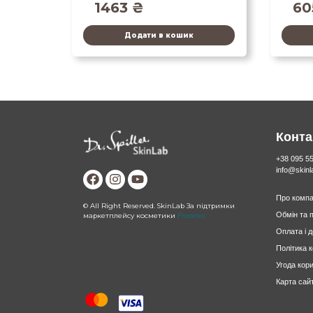
1463
₴
6
Додати в кошик
Конта
+38 095 5
info@skin
Про компа
© All Right Reserved. SkinLab За підтримки
Обмін та 
маркетплейсу косметики
Froomo
Оплата і 
Політика 
Угода кор
Карта сай