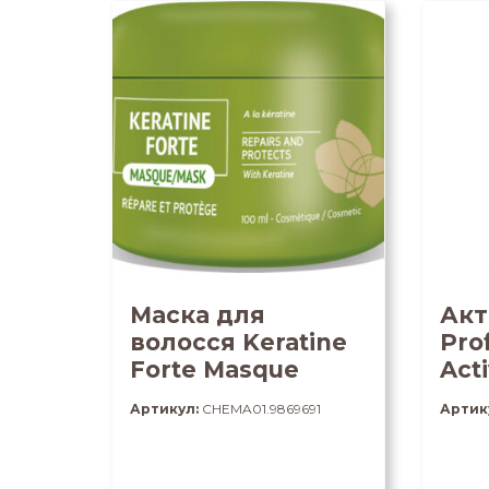
Маска для
Акт
волосся Keratine
Pro
Forte Masque
Acti
Артикул:
CHEMA01.9869691
Артик