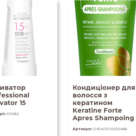
иватор
Кондиціонер для
fessional
волосся з
vator 15
кератином
Keratine Forte
ул:
A11082
Apres Shampoing
Артикул:
CHEAP01.6033488