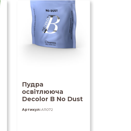
Пудра
освітлююча
Decolor B No Dust
Артикул:
A11072