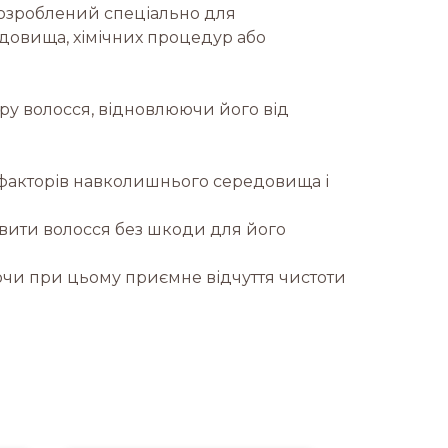
розроблений спеціально для
довища, хімічних процедур або
уру волосся, відновлюючи його від
 факторів навколишнього середовища і
овити волосся без шкоди для його
чуючи при цьому приємне відчуття чистоти