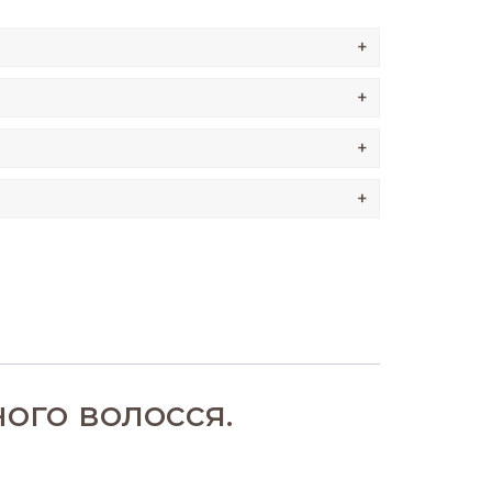
+
+
+
+
го волосся.