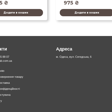
05
₴
975
₴
Додати в кошик
Додати в кошик
кти
Адреса
55 88 07
м. Одеса, вул. Сегедська, 6
lab.com.ua
нію
повернення товару
доставка
конфіденційності
истувача
ту