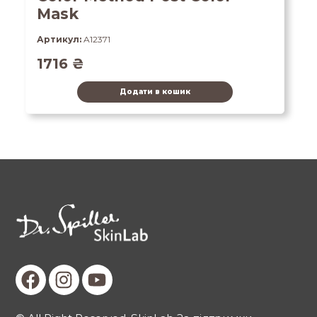
Mask
Артикул:
A12371
1716
₴
Додати в кошик