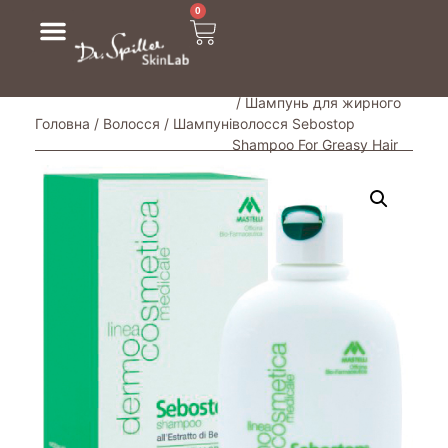
0
/ Шампунь для жирного
Головна
/
Волосся
/
Шампуні
волосся Sebostop
Shampoo For Greasy Hair