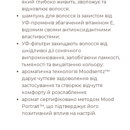
який глибоко живить, зволожує та
відновлює волосся;
шампунь для волосся із захистом від
УФ-променів збагачений вітаміном E,
відомим своїми антиоксидантними
властивостями;
УФ-фільтри захищають волосся від
шкідливої дії сонячного
випромінювання, запобігаючи ламкості,
тьмяності та вицвітанню кольору;
ароматична технологія Moodsentz™
дарує чуттєве задоволення від
застосування та створює відчуття
комфорту й розслаблення;
аромат сертифіковано методом Mood
Portrait™, що підтверджує його
позитивний вплив на настрій.