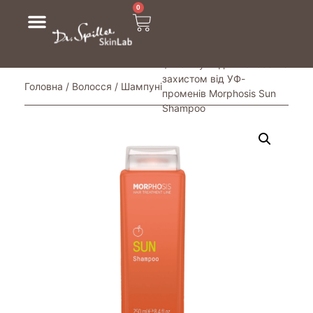
0
/ Шампунь для волосся із
захистом від УФ-
Головна
/
Волосся
/
Шампуні
променів Morphosis Sun
Shampoo