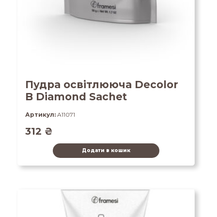
Пудра освітлююча Decolor
B Diamond Sachet
Артикул:
A11071
312
₴
Додати в кошик