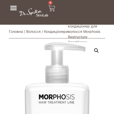
0
/ Реструктуруючий
кондиціонер для
Головна
/
Волосся
/
Кондиціонери
волосся Morphosis
Restructure
Conditioner