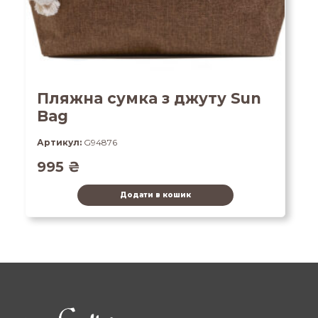
Пляжна сумка з джуту Sun
Bag
Артикул:
G94876
995
₴
Додати в кошик