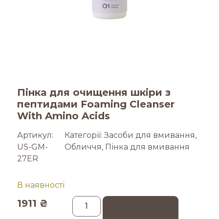
Пінка для очищення шкіри з
пептидами Foaming Cleanser
With Amino Acids
Артикул:
Категорії:
Засоби для вмивання
,
US-GM-
Обличчя
,
Пінка для вмивання
27ER
В наявності
1911
₴
Додати в