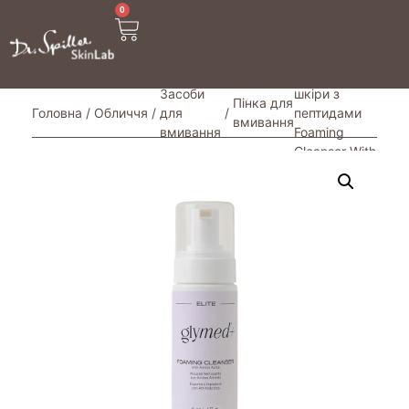
0
/ Пінка для
очищення
Засоби
шкіри з
Пінка для
Головна
/
Обличчя
/
для
/
пептидами
вмивання
вмивання
Foaming
Cleanser With
Amino Acids