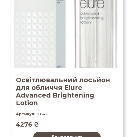
Освітлювальний лосьйон
для обличчя Elure
Advanced Brightening
Lotion
Артикул:
36842
4276
₴
Додати в кошик