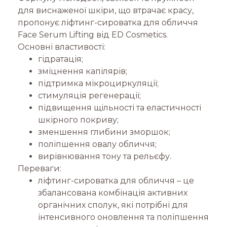
для виснаженої шкіри, що втрачає красу,
пропонує ліфтинг-сироватка для обличчя
Face Serum Lifting від ED Cosmetics.
Основні властивості:
гідратація;
зміцнення капілярів;
підтримка мікроциркуляції;
стимуляція регенерації;
підвищення щільності та еластичності
шкірного покриву;
зменшення глибини зморшок;
поліпшення овалу обличчя;
вирівнювання тону та рельєфу.
Переваги:
ліфтинг-сироватка для обличчя – це
збалансована комбінація активних
органічних сполук, які потрібні для
інтенсивного оновлення та поліпшення