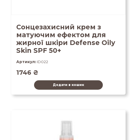
Сонцезахисний крем з
матуючим ефектом для
жирної шкіри Defense Oily
Skin SPF 50+
Артикул:
ID022
1746
₴
Додати в кошик