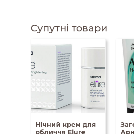
Супутні товари
Нічний крем для
Заг
обличчя Elure
Арн