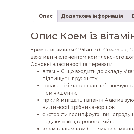
Опис
Додаткова інформація
Опис Крем із вітамі
Крем із вітаміном С Vitamin C Cream від 
важливим елементом комплексного догляду
Основні властивості та переваги
вітамін C, що входить до складу Vi
підвищує її пружність;
сквалан і бета-глюкан забезпечуют
пом'якшенню;
гіркий мигдаль і вітамін A активі
видимості дрібних зморщок;
екстракти грейпфрута і винограду 
надаючи їй здорового сяйва;
крем із вітаміном С стимулює імуніт