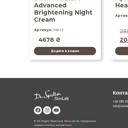
Advanced
Hea
Brightening Night
Артик
Cream
Артикул:
36843
25
4678
₴
2
Додати в кошик
Конта
+38 095 5
info@skin
© All Right Reserved. SkinLab За підтримки
маркетплейсу косметики
Froomo