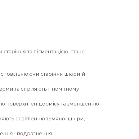
 старіння та пігментацією, стане
и, сповільнюючи старіння шкіри й
ерми та сприяють її помітному
нню поверхні епідермісу та зменшенню
ияють освітленню тьмяної шкіри,
лення і подразнення.