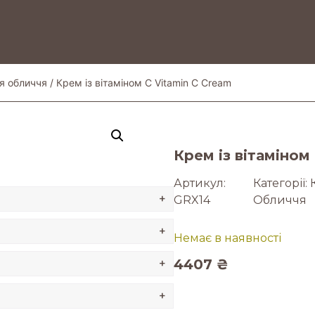
я обличчя
/ Крем із вітаміном С Vitamin C Cream
Крем із вітаміном
Артикул:
Категорії:
+
GRX14
Обличчя
+
Немає в наявності
4407
₴
+
+