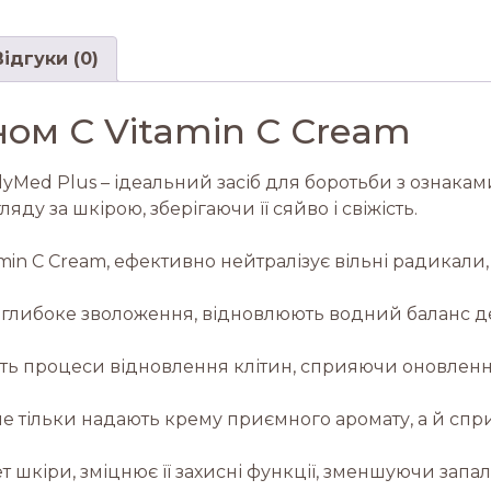
Відгуки (0)
ном С Vitamin C Cream
GlyMed Plus – ідеальний засіб для боротьби з ознаками
 за шкірою, зберігаючи її сяйво і свіжість.
tamin C Cream, ефективно нейтралізує вільні радикал
ь глибоке зволоження, відновлюють водний баланс д
зують процеси відновлення клітин, сприяючи оновле
не тільки надають крему приємного аромату, а й спр
ет шкіри, зміцнює її захисні функції, зменшуючи запа