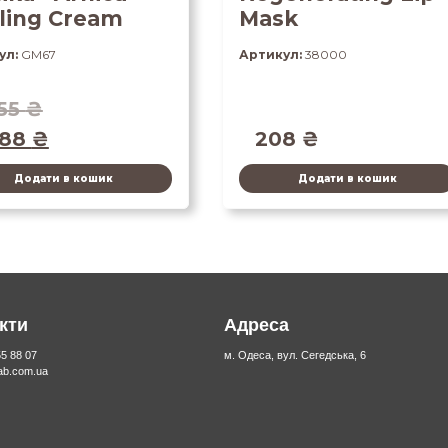
ling Cream
Mask
ул:
GM67
Артикул:
38000
55
₴
088
₴
208
₴
Додати в кошик
Додати в кошик
кти
Адреса
55 88 07
м. Одеса, вул. Сегедська, 6
lab.com.ua