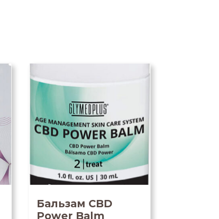
Бальзам CBD
Power Balm