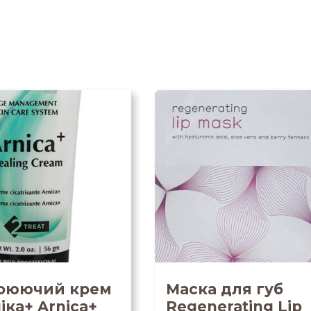
оюючий крем
Маска для губ
іка+ Arnica+
Regenerating Lip