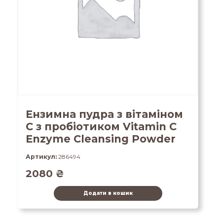
Ензимна пудра з вітаміном
С з пробіотиком Vitamin C
Enzyme Cleansing Powder
Артикул:
286494
2080
₴
Додати в кошик