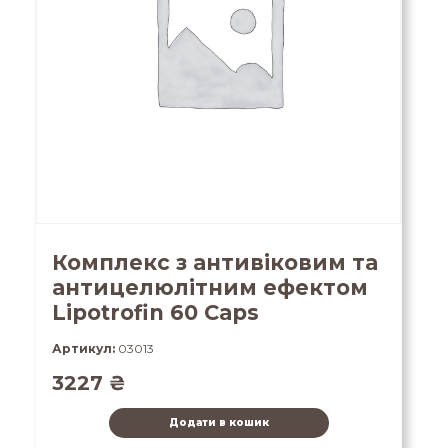
Комплекс з антивіковим та
антицелюлітним ефектом
Lipotrofin 60 Caps
Артикул:
03013
3227
₴
Додати в кошик