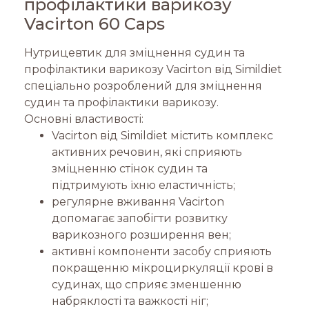
профілактики варикозу
Vacirton 60 Caps
Нутрицевтик для зміцнення судин та
профілактики варикозу Vacirton від Simildiet
спеціально розроблений для зміцнення
судин та профілактики варикозу.
Основні властивості:
Vacirton від Simildiet містить комплекс
активних речовин, які сприяють
зміцненню стінок судин та
підтримують їхню еластичність;
регулярне вживання Vacirton
допомагає запобігти розвитку
варикозного розширення вен;
активні компоненти засобу сприяють
покращенню мікроциркуляції крові в
судинах, що сприяє зменшенню
набряклості та важкості ніг;