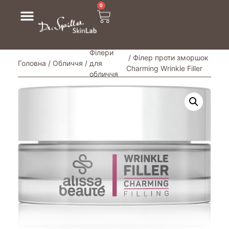
0
Філери
/ Філер проти зморшок
Головна
/
Обличчя
/
для
Charming Wrinkle Filler
обличчя