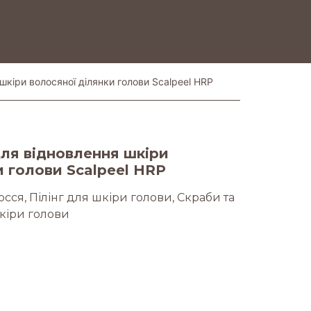
шкіри волосяної ділянки голови Scalpeel HRP
для відновлення шкіри
и голови Scalpeel HRP
осся
,
Пілінг для шкіри голови
,
Скраби та
шкіри голови