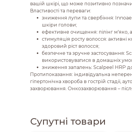
вашій шкірі, що може позитивно позначит
Властивості та переваги:
зниження лупи та свербіння: Innoae
шкіри голови;
ефективне очищення: пілінг м'яко, 
стимуляція росту волосся: активні
здоровий ріст волосся;
безпечне та зручне застосування: 
використовуватися в домашніх умов
зниження запалень: Scalpeel HRP д
Протипоказання: індивідуальна непереноси
гіпертонічна хвороба в гострій стадії, ау
захворювання. Онкозахворювання – після 
Супутні товари