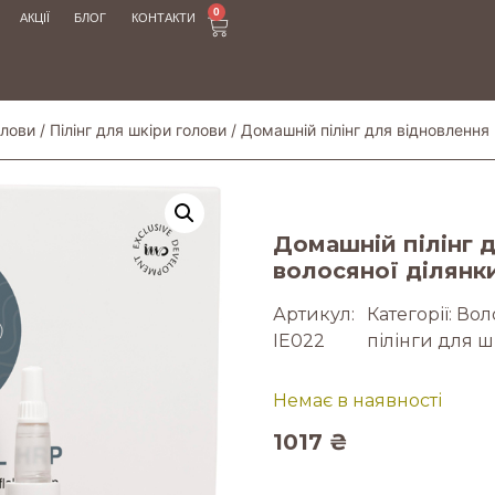
0
АКЦІЇ
БЛОГ
КОНТАКТИ
олови
/
Пілінг для шкіри голови
/ Домашній пілінг для відновлення 
Домашній пілінг 
волосяної ділянк
Артикул:
Категорії:
Вол
IE022
пілінги для 
Немає в наявності
1017
₴