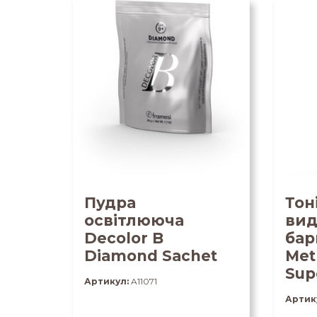
Пудра
Тон
освітлююча
вид
Decolor B
бар
Diamond Sachet
Met
Sup
Артикул:
A11071
Артик