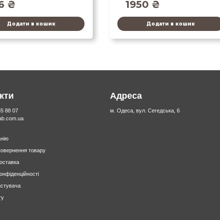
36
₴
1950
₴
Додати в кошик
Додати в кошик
кти
Адреса
55 88 07
м. Одеса, вул. Сегедська, 6
lab.com.ua
нію
повернення товару
доставка
конфіденційності
истувача
ту