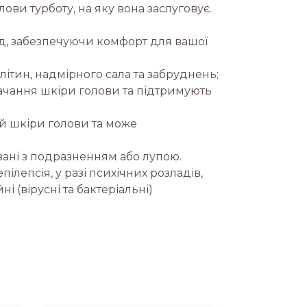
ови турботу, на яку вона заслуговує.
уд, забезпечуючи комфорт для вашої
літин, надмірного сала та забруднень;
ачання шкіри голови та підтримують
ей шкіри голови та може
зані з подразненням або лупою.
пілепсія, у разі психічних розладів,
і (вірусні та бактеріальні)