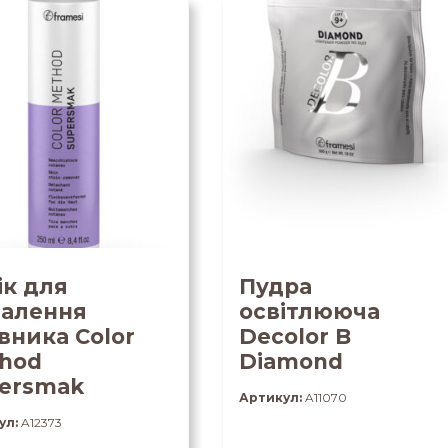
ік для
Пудра
алення
освітлююча
вника Color
Decolor B
hod
Diamond
ersmak
Артикул:
A11070
ул:
A12373