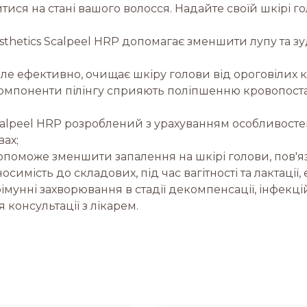
ися на стані вашого волосся. Надайте своїй шкірі гол
sthetics Scalpeel HRP допомагає зменшити лупу та з
але ефективно, очищає шкіру голови від ороговілих к
 компоненти пілінгу сприяють поліпшенню кровопост
Scalpeel HRP розроблений з урахуванням особливост
ах;
опоможе зменшити запалення на шкірі голови, пов'я
мість до складових, під час вагітності та лактації, е
тоімунні захворювання в стадії декомпенсації, інфекційн
консультації з лікарем.