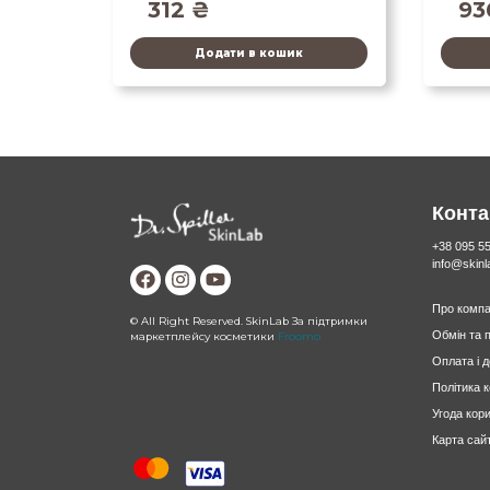
312
₴
9
Додати в кошик
Конта
+38 095 5
info@skin
Про компа
© All Right Reserved. SkinLab За підтримки
Обмін та 
маркетплейсу косметики
Froomo
Оплата і 
Політика 
Угода кор
Карта сай