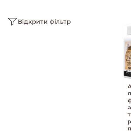
Відкрити фільтр
л
а
т