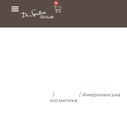
0
АМЕРИКАНСЬКА
КОСМЕТИКА
Головна cторінка
/
Магазин
/
Американська
косметика