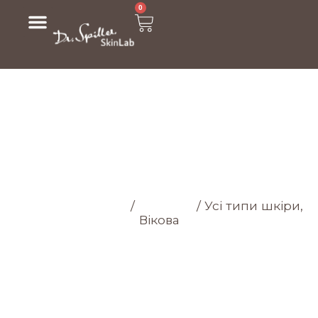
0
МАГАЗИН
Головна cторінка
/
Магазин
/
Усі типи шкіри,
Вікова